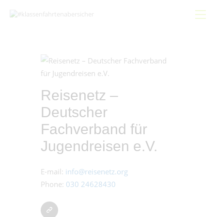
Start
Gemeinsam
Reisenetz –
Bündnis
Deutscher
Schwerpunkte
Fachverband für
Beiträge
Jugendreisen e.V.
Hygieneleitfaden
E-mail:
info@reisenetz.org
Phone:
030 24628430