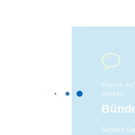
Einfach au
bleiben.
Bündn
Sichern Sie