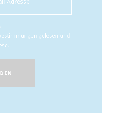
e
zbestimmungen
gelesen und
ese.