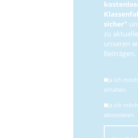
kostenlos
Klassenfa
sicher"
und
zu aktuell
unseren wi
Beiträgen.
Ja ich möc
erhalten.
Ja ich möc
abonnieren.