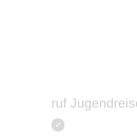
tart
emeinsam
ündnis
ruf Jugendrei
chwerpunkte
eiträge