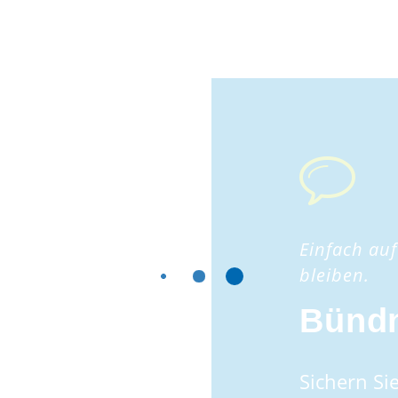
Einfach au
bleiben.
Bündn
Sichern Sie