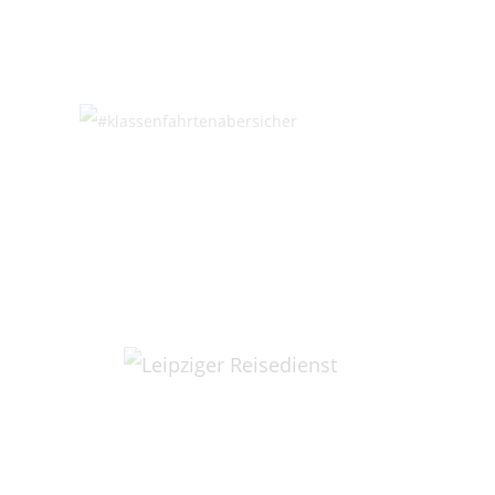
S
G
B
S
B