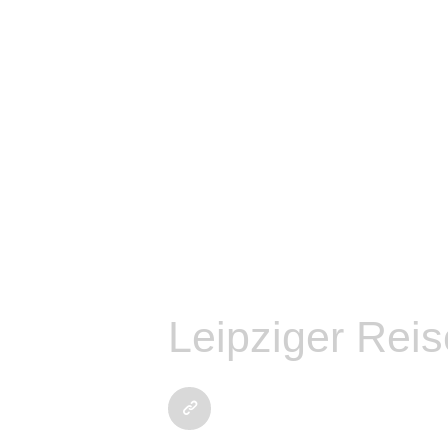
tart
emeinsam
ündnis
Leipziger Reis
chwerpunkte
eiträge