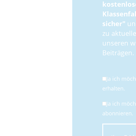
kostenlos
Klassenfa
sicher"
und
zu aktuell
unseren wi
Beiträgen.
Ja ich möc
erhalten.
Ja ich möc
abonnieren.