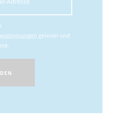
e
zbestimmungen
gelesen und
ese.