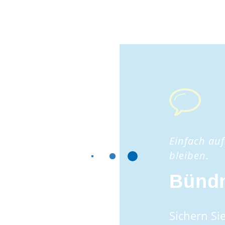
Einfach au
bleiben.
Bündn
Sichern Sie