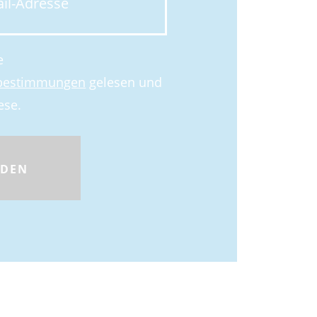
e
zbestimmungen
gelesen und
ese.