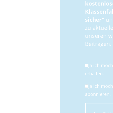
kostenlos
Klassenfa
sicher"
und
zu aktuell
unseren wi
Beiträgen.
Ja ich möc
erhalten.
Ja ich möc
abonnieren.