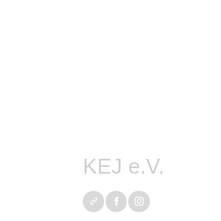
tart
emeinsam
ündnis
KEJ e.V.
chwerpunkte
eiträge