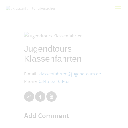
Start
Jugendtours
Gemeinsam
Klassenfahrten
Bündnis
Schwerpunkte
E-mail:
klassenfahrten@jugendtours.de
Beiträge
Phone:
0345 52163-53
Hygieneleitfaden
Add Comment