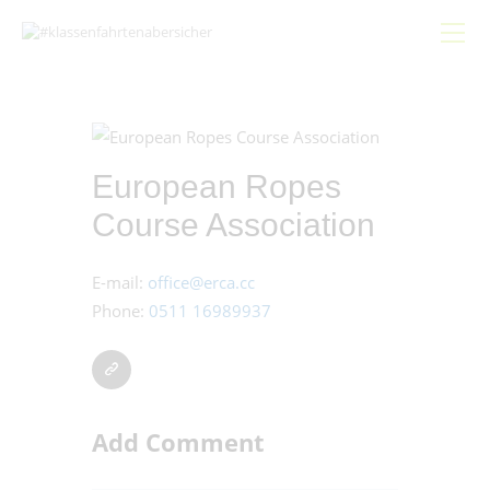
Start
European Ropes
Gemeinsam
Course Association
Bündnis
Schwerpunkte
E-mail:
office@erca.cc
Beiträge
Phone:
0511 16989937
Hygieneleitfaden
Add Comment