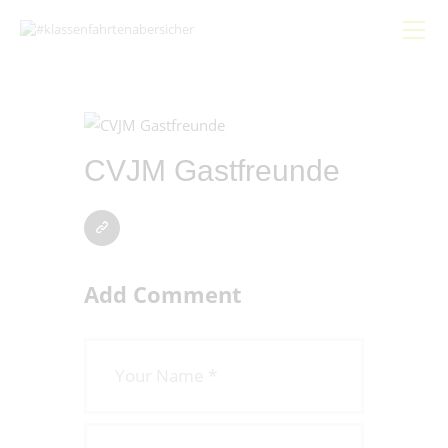
Start
CVJM Gastfreunde
Gemeinsam
Bündnis
Schwerpunkte
Beiträge
Add Comment
Hygieneleitfaden